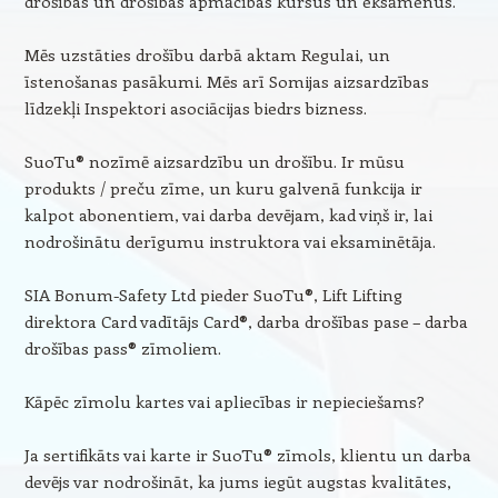
drošības un drošības apmācības kursus un eksāmenus.
Mēs uzstāties drošību darbā aktam Regulai, un
īstenošanas pasākumi. Mēs arī Somijas aizsardzības
līdzekļi Inspektori asociācijas biedrs bizness.
SuoTu® nozīmē aizsardzību un drošību. Ir mūsu
produkts / preču zīme, un kuru galvenā funkcija ir
kalpot abonentiem, vai darba devējam, kad viņš ir, lai
nodrošinātu derīgumu instruktora vai eksaminētāja.
SIA Bonum-Safety Ltd pieder SuoTu®, Lift Lifting
direktora Card vadītājs Card®, darba drošības pase – darba
drošības pass® zīmoliem.
Kāpēc zīmolu kartes vai apliecības ir nepieciešams?
Ja sertifikāts vai karte ir SuoTu® zīmols, klientu un darba
devējs var nodrošināt, ka jums iegūt augstas kvalitātes,