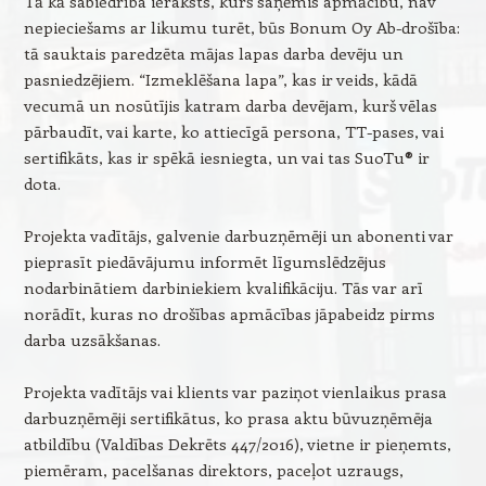
Tā kā sabiedrība ieraksts, kurš saņēmis apmācību, nav
nepieciešams ar likumu turēt, būs Bonum Oy Ab-drošība:
tā sauktais paredzēta mājas lapas darba devēju un
pasniedzējiem. “Izmeklēšana lapa”, kas ir veids, kādā
vecumā un nosūtījis katram darba devējam, kurš vēlas
pārbaudīt, vai karte, ko attiecīgā persona, TT-pases, vai
sertifikāts, kas ir spēkā iesniegta, un vai tas SuoTu® ir
dota.
Projekta vadītājs, galvenie darbuzņēmēji un abonenti var
pieprasīt piedāvājumu informēt līgumslēdzējus
nodarbinātiem darbiniekiem kvalifikāciju. Tās var arī
norādīt, kuras no drošības apmācības jāpabeidz pirms
darba uzsākšanas.
Projekta vadītājs vai klients var paziņot vienlaikus prasa
darbuzņēmēji sertifikātus, ko prasa aktu būvuzņēmēja
atbildību (Valdības Dekrēts 447/2016), vietne ir pieņemts,
piemēram, pacelšanas direktors, paceļot uzraugs,