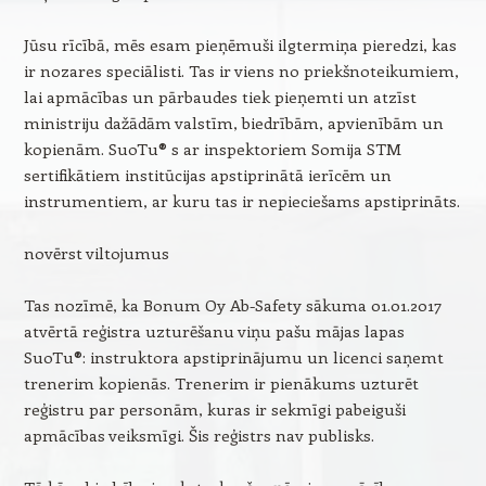
Jūsu rīcībā, mēs esam pieņēmuši ilgtermiņa pieredzi, kas
ir nozares speciālisti. Tas ir viens no priekšnoteikumiem,
lai apmācības un pārbaudes tiek pieņemti un atzīst
ministriju dažādām valstīm, biedrībām, apvienībām un
kopienām. SuoTu® s ar inspektoriem Somija STM
sertifikātiem institūcijas apstiprinātā ierīcēm un
instrumentiem, ar kuru tas ir nepieciešams apstiprināts.
novērst viltojumus
Tas nozīmē, ka Bonum Oy Ab-Safety sākuma 01.01.2017
atvērtā reģistra uzturēšanu viņu pašu mājas lapas
SuoTu®: instruktora apstiprinājumu un licenci saņemt
trenerim kopienās. Trenerim ir pienākums uzturēt
reģistru par personām, kuras ir sekmīgi pabeiguši
apmācības veiksmīgi. Šis reģistrs nav publisks.