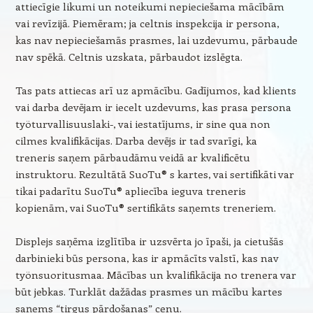
attiecīgie likumi un noteikumi nepieciešama mācībām
vai revīzijā. Piemēram; ja celtnis inspekcija ir persona,
kas nav nepieciešamās prasmes, lai uzdevumu, pārbaude
nav spēkā. Celtnis uzskata, pārbaudot izslēgta.
Tas pats attiecas arī uz apmācību. Gadījumos, kad klients
vai darba devējam ir iecelt uzdevums, kas prasa persona
työturvallisuuslaki-, vai iestatījums, ir sine qua non
cilmes kvalifikācijas. Darba devējs ir tad svarīgi, ka
treneris saņem pārbaudāmu veidā ar kvalificētu
instruktoru. Rezultātā SuoTu® s kartes, vai sertifikāti var
tikai padarītu SuoTu® apliecība ieguva treneris
kopienām, vai SuoTu® sertifikāts saņemts treneriem.
Displejs saņēma izglītība ir uzsvērta jo īpaši, ja cietušās
darbinieki būs persona, kas ir apmācīts valstī, kas nav
työnsuoritusmaa. Mācības un kvalifikācija no trenera var
būt jebkas. Turklāt dažādas prasmes un mācību kartes
saņems “tirgus pārdošanas” cenu.