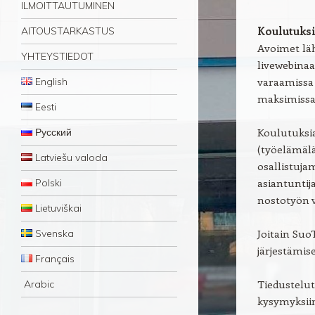
ILMOITTAUTUMINEN
Koulutuksi
AITOUSTARKASTUS
Avoimet läh
YHTEYSTIEDOT
livewebinaa
varaamissa 
English
maksimissaa
Eesti
Koulutuksi
Русский
(työelämälä
Latviešu valoda
osallistuja
asiantuntija
Polski
nostotyön va
Lietuviškai
Joitain Suo
Svenska
järjestämis
Français
Tiedustelut
Arabic
kysymyksii