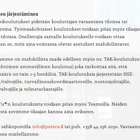
en järjestäminen
ikoulutukset pidetään kouluttajan varaamissa tiloissa tai
reina. Työmaakohtaiset koulutukset voidaan pitää myös tilaaja
tiloissa. Osallistujia samalle koulutukselle voidaan ottaa
n se, mitä aina voimassa olevat asetukset mahdollistavat.
amme on mahdollista saada edelleen myös ns. TAK-koulutukse
htöinen ammatillinen koulutus) joka tarkoittaa sitä, että
määrä on vain 1-3 henkilöä. TAK-koulutuksia järjestetään HSE-
/valvojille, turvallisuuskoordinaattoreille, nostonjohtajille,
lvojille ja telinetarkastajille.
Tu®:n koulutuksista voidaan pitää myös Teamsilla. Näiden
estä sovimme tilaajan kanssa aina erikseen.
 sähköpostilla
info@patera.fi
tai puh. +358 44 236 2030. Vastaa
nne mielellämme.