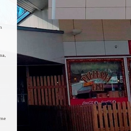
n
na,
mme