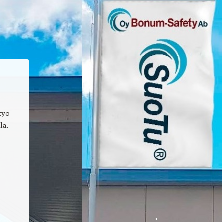
työ-
la.