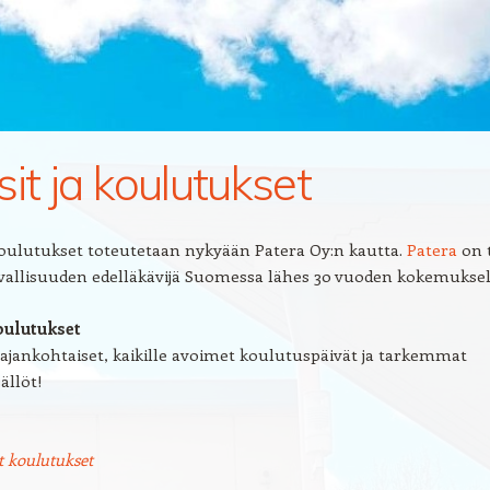
sit ja koulutukset
oulutukset toteutetaan nykyään Patera Oy:n kautta.
Patera
on 
rvallisuuden edelläkävijä Suomessa lähes 30 vuoden kokemuksel
oulutukset
 ajankohtaiset, kaikille avoimet koulutuspäivät ja tarkemmat
ällöt!
 koulutukset