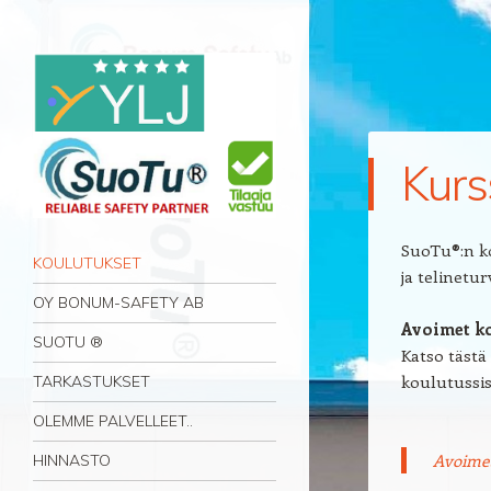
Kurs
SuoTu®:n k
Navigation
Skip to content
KOULUTUKSET
ja telinetu
OY BONUM-SAFETY AB
Avoimet k
SUOTU ®
Katso tästä
koulutussis
TARKASTUKSET
OLEMME PALVELLEET..
Avoimet
HINNASTO